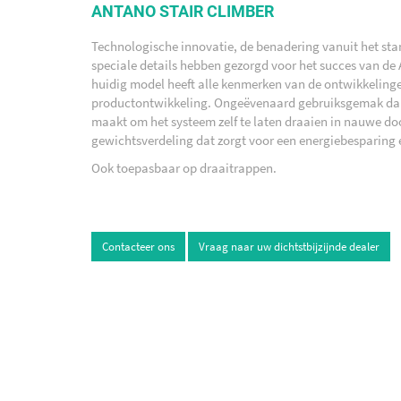
ANTANO STAIR CLIMBER
Technologische innovatie, de benadering vanuit het sta
speciale details hebben gezorgd voor het succes van de
huidig model heeft alle kenmerken van de ontwikkelinge
productontwikkeling. Ongeëvenaard gebruiksgemak dank
maakt om het systeem zelf te laten draaien in nauwe d
gewichtsverdeling dat zorgt voor een energiebesparing e
Ook toepasbaar op draaitrappen.
Contacteer ons
Vraag naar uw dichtstbijzijnde dealer